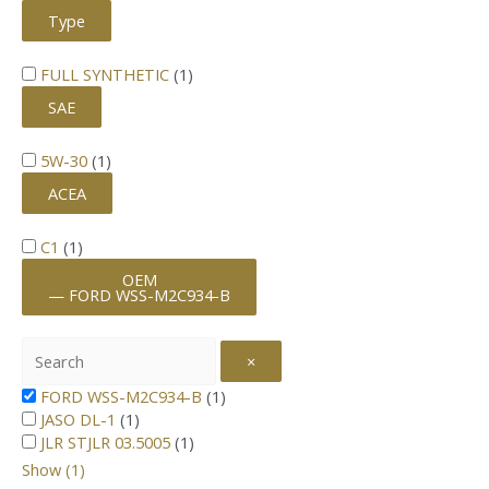
Type
FULL SYNTHETIC
(
1
)
SAE
5W-30
(
1
)
ACEA
C1
(
1
)
OEM
— FORD WSS-M2C934-B
×
FORD WSS-M2C934-B
(
1
)
JASO DL-1
(
1
)
JLR STJLR 03.5005
(
1
)
Show
(
1
)