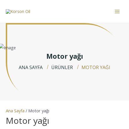
İçeriğe
atla
Mai
Men
Motor yağı
ANA SAYFA
ÜRÜNLER
MOTOR YAĞI
Ana Sayfa
/ Motor yağı
Motor yağı