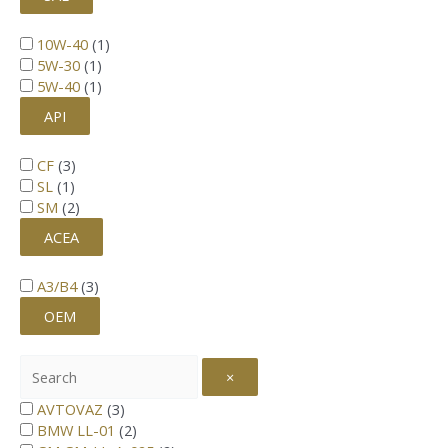
10W-40
(
1
)
5W-30
(
1
)
5W-40
(
1
)
API
CF
(
3
)
SL
(
1
)
SM
(
2
)
ACEA
A3/B4
(
3
)
OEM
×
AVTOVAZ
(
3
)
BMW LL-01
(
2
)