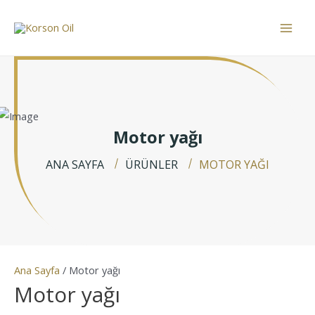
İçeriğe
atla
Mai
Men
Motor yağı
ANA SAYFA
ÜRÜNLER
MOTOR YAĞI
Ana Sayfa
/ Motor yağı
Motor yağı