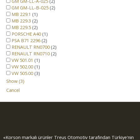
GM GM-LL-A-025
(
2
)
GM GM-LL-B-025
(
2
)
MB 229.1
(
1
)
MB 229.3
(
2
)
MB 229.5
(
2
)
PORSCHE A40
(
1
)
PSA B71 2296
(
2
)
RENAULT RN0700
(
2
)
RENAULT RN0710
(
2
)
VW 501.01
(
1
)
VW 502.00
(
1
)
VW 505.00
(
3
)
Show
(
3
)
Cancel
«Korson markalı ürünler Treus Otomotiv tarafından Türkiye'nin