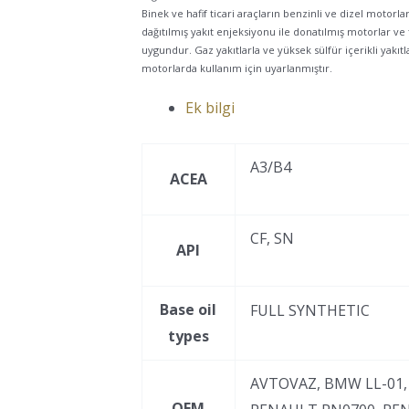
Binek ve hafif ticari araçların benzinli ve dizel motor
dağıtılmış yakıt enjeksiyonu ile donatılmış motorlar ve 
uygundur. Gaz yakıtlarla ve yüksek sülfür içerikli yakıtla
motorlarda kullanım için uyarlanmıştır.
Ek bilgi
A3/B4
ACEA
CF, SN
API
Base oil
FULL SYNTHETIC
types
AVTOVAZ, BMW LL-01, 
OEM