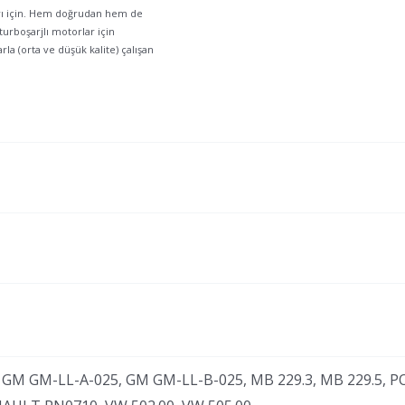
ları için. Hem doğrudan hem de
turboşarjlı motorlar için
rla (orta ve düşük kalite) çalışan
GM GM-LL-A-025, GM GM-LL-B-025, MB 229.3, MB 229.5, PO