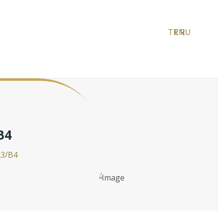
TR
EN
RU
B4
3/B4