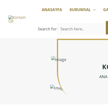
İçeriğe
ANASAYFA
KURUMSAL
G
atla
Search for:
K
ANA