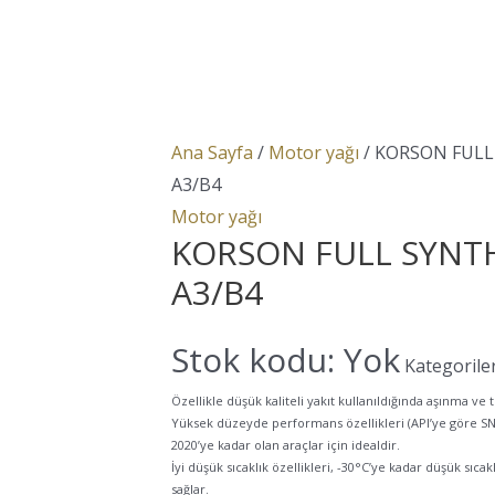
Ana Sayfa
/
Motor yağı
/ KORSON FULL
A3/B4
Motor yağı
KORSON FULL SYNTH
A3/B4
Stok kodu:
Yok
Kategorile
Özellikle düşük kaliteli yakıt kullanıldığında aşınma v
Yüksek düzeyde performans özellikleri (API’ye göre SN
2020’ye kadar olan araçlar için idealdir.
İyi düşük sıcaklık özellikleri, -30°C’ye kadar düşük sıca
sağlar.