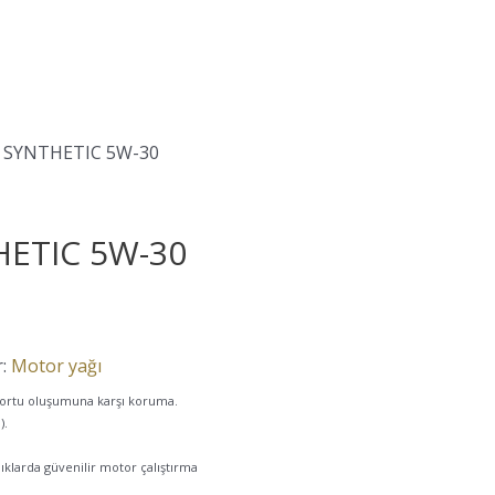
 SYNTHETIC 5W-30
ETIC 5W-30
r:
Motor yağı
e tortu oluşumuna karşı koruma.
).
klıklarda güvenilir motor çalıştırma