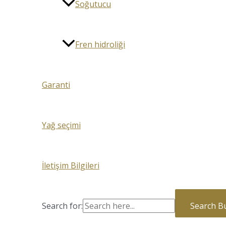
Soğutucu
Fren hidroliği
Garanti
Yağ seçimi
İletişim Bilgileri
Search for:
Search B