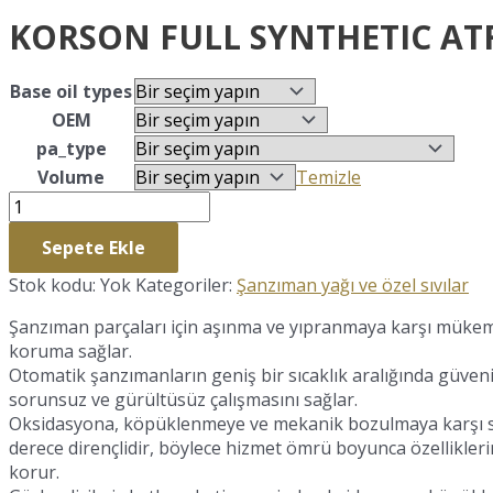
KORSON FULL SYNTHETIC ATF 
Base oil types
OEM
pa_type
Volume
Temizle
KORSON
FULL
Sepete Ekle
SYNTHETIC
ATF
Stok kodu:
Yok
Kategoriler:
Şanzıman yağı ve özel sıvılar
III
adet
Şanzıman parçaları için aşınma ve yıpranmaya karşı müke
koruma sağlar.
Otomatik şanzımanların geniş bir sıcaklık aralığında güvenil
sorunsuz ve gürültüsüz çalışmasını sağlar.
Oksidasyona, köpüklenmeye ve mekanik bozulmaya karşı 
derece dirençlidir, böylece hizmet ömrü boyunca özellikleri
korur.