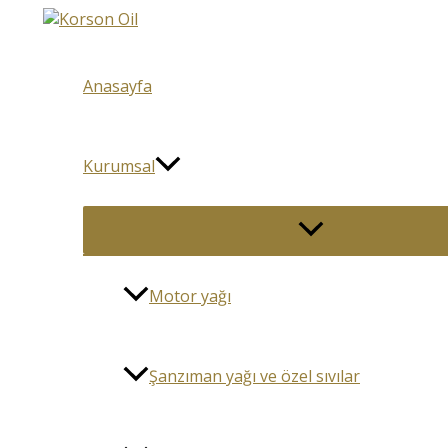
İçeriğe
atla
Anasayfa
Kurumsal
Menu
düğmesi
Motor yağı
Şanzıman yağı ve özel sıvılar