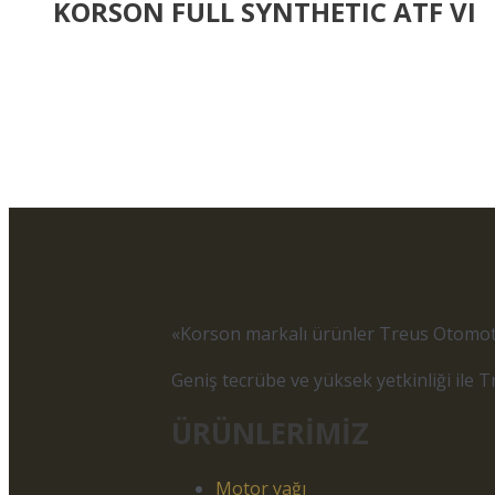
KORSON FULL SYNTHETIC ATF VI
«Korson markalı ürünler Treus Otomotiv
Geniş tecrübe ve yüksek yetkinliği ile T
ÜRÜNLERİMİZ
Motor yağı