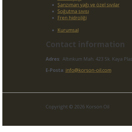
Şanzıman yağı ve özel sıvılar
Soğutma sıvısı
Fren hidroliği
Kurumsal
Contact information
Adres
: Altınkum Mah. 423 Sk. Kaya Plaz
E-Posta
:
info@korson-oil.com
Copyright © 2026 Korson Oil