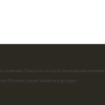
 tarafından Türkiye'nin en büyük fabrikalarında üretilmekt
reus Otomotiv, yüksek kaliteli ve bilgi yoğun