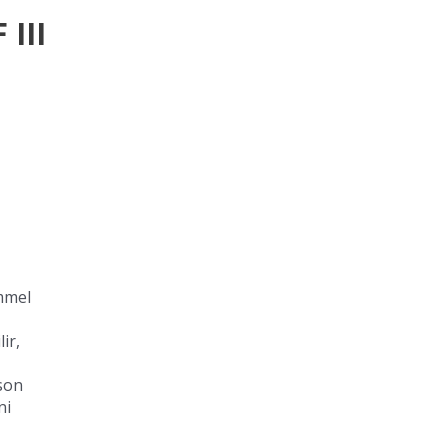
III
mmel
ir,
son
ni