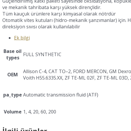
Güçlendirilmiş katkı paketi sayesinde oksidasyona, köpük
ve mekanik tahribata karşı yüksek dirençlidir.
Tüm kauçuk ürünlere karşı kimyasal olarak nötrdür
Otomatik vites kutuları (hidro-mekanik şanzımanlar) için. H
direksiyon sıvısı olarak kullanılabilir
Ek bilgi
Base oil
FULL SYNTHETIC
types
Allison C-4, CAT TO–2, FORD MERCON, GM Dexron 
OEM
Voith H55.6335.XX, ZF TE-ML 02F, ZF TE-ML 03D,
pa_type
Automatic transmission fluid (ATF)
Volume
1, 4, 20, 60, 200
İlgili ürünler