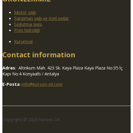
Motor yağı
Şanzıman yağı ve özel sıvılar
Soğutma sıvısı
Fren hidroliği
Kurumsal
Contact information
Adres
: Altınkum Mah. 423 Sk. Kaya Plaza Kaya Plaza No:35 İç
Kapı No:4 Konyaaltı / Antalya
E-Posta
:
info@korson-oil.com
Copyright © 2026 Korson Oil