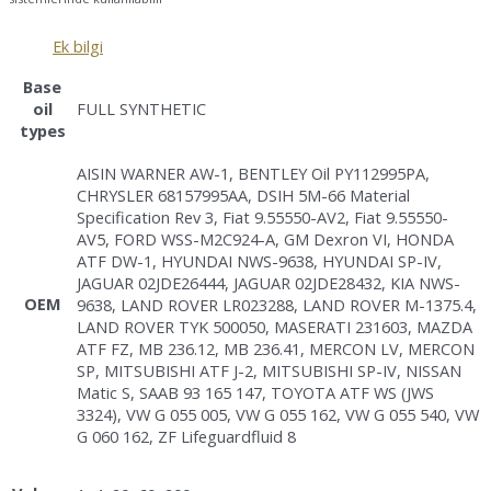
Ek bilgi
Base
FULL SYNTHETIC
oil
types
AISIN WARNER AW-1, BENTLEY Oil PY112995PA,
CHRYSLER 68157995AA, DSIH 5M-66 Material
Specification Rev 3, Fiat 9.55550-AV2, Fiat 9.55550-
AV5, FORD WSS-M2C924-A, GM Dexron VI, HONDA
ATF DW-1, HYUNDAI NWS-9638, HYUNDAI SP-IV,
JAGUAR 02JDE26444, JAGUAR 02JDE28432, KIA NWS-
OEM
9638, LAND ROVER LR023288, LAND ROVER M-1375.4,
LAND ROVER TYK 500050, MASERATI 231603, MAZDA
ATF FZ, MB 236.12, MB 236.41, MERCON LV, MERCON
SP, MITSUBISHI ATF J-2, MITSUBISHI SP-IV, NISSAN
Matic S, SAAB 93 165 147, TOYOTA ATF WS (JWS
3324), VW G 055 005, VW G 055 162, VW G 055 540, VW
G 060 162, ZF Lifeguardfluid 8