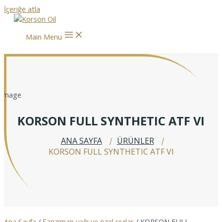
İçeriğe atla
Main Menu
KORSON FULL SYNTHETIC ATF VI
ANA SAYFA
ÜRÜNLER
KORSON FULL SYNTHETIC ATF VI
Ana Sayfa
/
Şanzıman yağı ve özel sıvılar
/ KORSON FULL