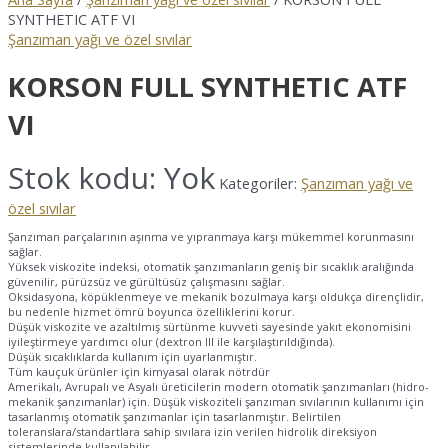
SYNTHETIC ATF VI
Şanzıman yağı ve özel sıvılar
KORSON FULL SYNTHETIC ATF
VI
Stok kodu:
Yok
Kategoriler:
Şanzıman yağı ve
özel sıvılar
Şanzıman parçalarının aşınma ve yıpranmaya karşı mükemmel korunmasını
sağlar.
Yüksek viskozite indeksi, otomatik şanzımanların geniş bir sıcaklık aralığında
güvenilir, pürüzsüz ve gürültüsüz çalışmasını sağlar.
Oksidasyona, köpüklenmeye ve mekanik bozulmaya karşı oldukça dirençlidir,
bu nedenle hizmet ömrü boyunca özelliklerini korur.
Düşük viskozite ve azaltılmış sürtünme kuvveti sayesinde yakıt ekonomisini
iyileştirmeye yardımcı olur (dextron III ile karşılaştırıldığında).
Düşük sıcaklıklarda kullanım için uyarlanmıştır.
Tüm kauçuk ürünler için kimyasal olarak nötrdür
Amerikalı, Avrupalı ve Asyalı üreticilerin modern otomatik şanzımanları (hidro-
mekanik şanzımanlar) için. Düşük viskoziteli şanzıman sıvılarının kullanımı için
tasarlanmış otomatik şanzımanlar için tasarlanmıştır. Belirtilen
toleranslara/standartlara sahip sıvılara izin verilen hidrolik direksiyon
sistemlerinde kullanılabilir