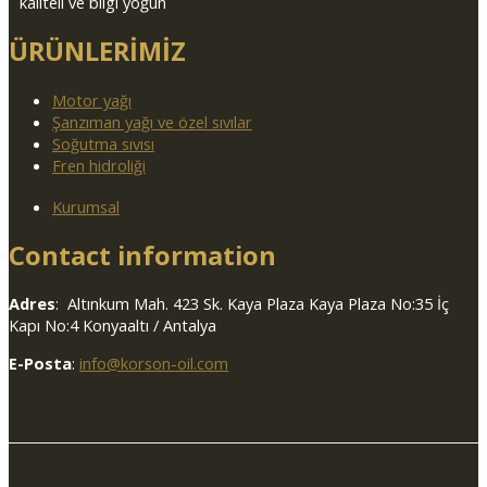
kaliteli ve bilgi yoğun
ÜRÜNLERİMİZ
Motor yağı
Şanzıman yağı ve özel sıvılar
Soğutma sıvısı
Fren hidroliği
Kurumsal
Contact information
Adres
: Altınkum Mah. 423 Sk. Kaya Plaza Kaya Plaza No:35 İç
Kapı No:4 Konyaaltı / Antalya
E-Posta
:
info@korson-oil.com