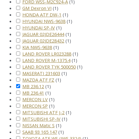
FORD WSS-M2C924-A
(
1
)
GM Dexron VI
(
1
)
HONDA ATF DW-1
(
1
)
HYUNDAI NWS-9638
(
1
)
HYUNDAI SP-IV
(
1
)
JAGUAR 02JDE26444
(
1
)
JAGUAR 02JDE28432
(
1
)
KIA NWS-9638
(
1
)
LAND ROVER LR023288
(
1
)
LAND ROVER M-1375.4
(
1
)
LAND ROVER TYK 500050
(
1
)
MASERATI 231603
(
1
)
MAZDA ATF FZ
(
1
)
MB 236.12
(
1
)
MB 236.41
(
1
)
MERCON LV
(
1
)
MERCON SP
(
1
)
MITSUBISHI ATF J-2
(
1
)
MITSUBISHI SP-IV
(
1
)
NISSAN Matic S
(
1
)
SAAB 93 165 147
(
1
)
TOYOTA ATF WS (JWS 3324)
(
1
)