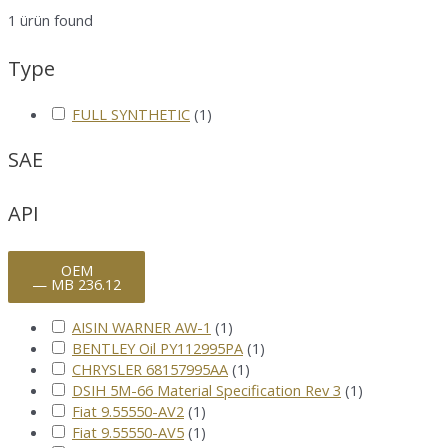
1
ürün found
Type
FULL SYNTHETIC
(
1
)
SAE
API
OEM
— MB 236.12
AISIN WARNER AW-1
(
1
)
BENTLEY Oil PY112995PA
(
1
)
CHRYSLER 68157995AA
(
1
)
DSIH 5M-66 Material Specification Rev 3
(
1
)
Fiat 9.55550-AV2
(
1
)
Fiat 9.55550-AV5
(
1
)