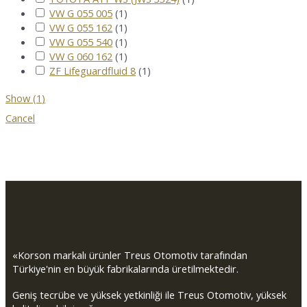
VW G 055 005
(
1
)
VW G 055 162
(
1
)
VW G 055 540
(
1
)
VW G 060 162
(
1
)
ZF Lifeguardfluid 8
(
1
)
Show
(
1
)
Cancel
«Korson markalı ürünler Treus Otomotiv tarafından
Türkiye'nin en büyük fabrikalarında üretilmektedir.
Geniş tecrübe ve yüksek yetkinliği ile Treus Otomotiv, yüksek